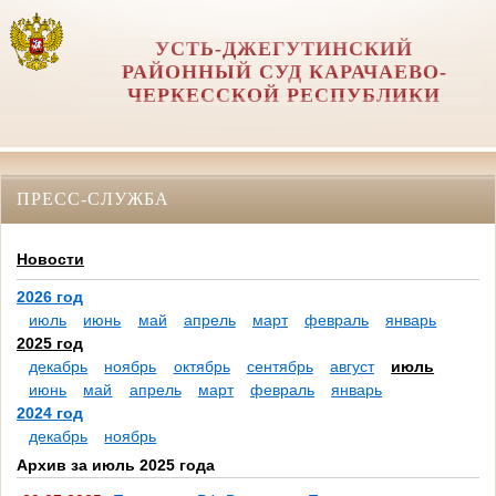
УСТЬ-ДЖЕГУТИНСКИЙ
РАЙОННЫЙ СУД КАРАЧАЕВО-
ЧЕРКЕССКОЙ РЕСПУБЛИКИ
ПРЕСС-СЛУЖБА
Новости
2026 год
июль
июнь
май
апрель
март
февраль
январь
2025 год
декабрь
ноябрь
октябрь
сентябрь
август
июль
июнь
май
апрель
март
февраль
январь
2024 год
декабрь
ноябрь
Архив за июль 2025 года