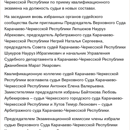
Черкесской Республики по приему квалификационного
экзамена на должность судьи в новых составах.
На заседания вновь избранных органов судейского
сообщества были приглашены Председатель Верховного Суда
Карачаево-Черкесской Республики Лепшоков Науруз
Абрекович, председатель Арбитражного суда Карачаево-
Черкесской Республики Негрий Наталья Сергеевна,
председатель Совета судей Карачаево-Черкесской Республики
Шукуров Науруз Ибрагимович и начальник Управления
Судебного департамента в Карачаево-Черкесской Республике
Джанибеков Марат Умарович.
Квалификационную коллегию судей Карачаево-Черкесской
Республики возглавила судья Верховного Суда Карачаево-
Черкесской Республики Антонюк Елена Валерьевна.
Заместителями председателя избраны Байтокова Любовь
Аубекировна – судья Черкесского городского суда Карачаево-
Черкесской Республики и Хутов Темур Леонович – судья
Арбитражного суда Карачаево-Черкесской Республики.
Председателем Экзаменационной комиссии члены избрали
судью Верховного Суда Карачаево-Черкесской Республики