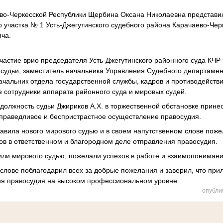
во-Черкесской Республики Щербина Оксана Николаевна представи
о участка № 1
Усть-Джегутинского судебного района Карачаево-Чер
ча.
частие врио председателя Усть-Джегутинского районного суда КЧР
 судьи, заместитель начальника Управления Судебного
департамен
ачальник отдела государственной службы, кадров и противодейств
же сотрудники аппарата районного суда и мировых судей.
должность судьи Джириков А.Х. в торжественной обстановке принес
 справедливое и беспристрастное осуществление правосудия.
авила нового мирового судью и в своем напутственном слове пож
в в ответственном и благородном деле отправления
правосудия.
ли мирового судью, пожелали успехов в работе и взаимопонимани
слове поблагодарил всех за добрые пожелания и заверил, что прил
ия правосудия на высоком
профессиональном уровне.
опубли