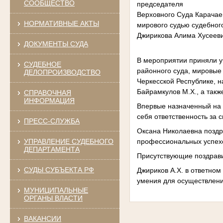
СООБЩЕСТВО
председателя
Верховного Суда Карачае
НОРМАТИВНЫЕ АКТЫ
мирового судью судебног
Джирикова Алима Хусееви
ДОКУМЕНТЫ СУДА
В мероприятии приняли
у
СУДЕБНОЕ
районного суда, мировые
ДЕЛОПРОИЗВОДСТВО
Черкесской Республике, н
Байрамкулов
М.Х., а так
СПРАВОЧНАЯ
ИНФОРМАЦИЯ
Впервые назначенный на 
себя ответственность за
ПРЕСС-СЛУЖБА
Оксана Николаевна
поздр
УПРАВЛЕНИЕ СУДЕБНОГО
профессиональных успехо
ДЕПАРТАМЕНТА
Присутствующие поздрави
СУДЫ СУБЪЕКТА РФ
Джириков А.Х. в
ответном 
умения для осуществлен
МУНИЦИПАЛЬНЫЕ
ОРГАНЫ ВЛАСТИ
ВАКАНСИИ