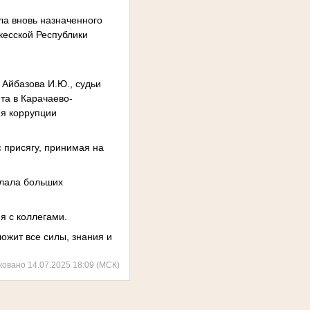
ла вновь назначенного
кесской Республики
 Айбазова И.Ю., судьи
та в Карачаево-
ия коррупции
 присягу,
принимая на
елала больших
я с коллегами.
ожит все силы, знания и
ковано 14.07.2025 18:09 (МСК)