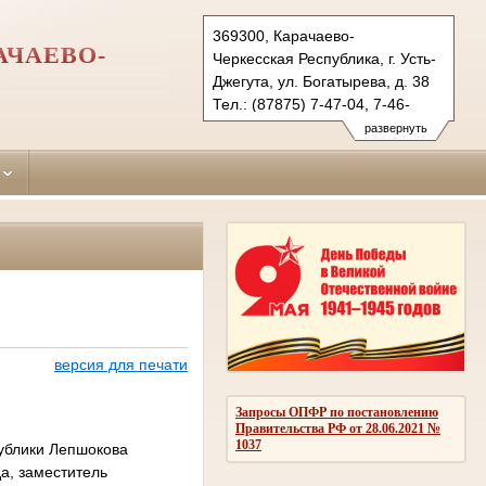
369300, Карачаево-
АЧАЕВО-
Черкесская Республика, г. Усть-
Джегута, ул. Богатырева, д. 38
Тел.: (87875) 7-47-04, 7-46-
98 (ф.)
развернуть
ust-djegutinsky.kchr@sudrf.ru
udsud@yandex.ru
версия для печати
Запросы ОПФР по постановлению
Правительства РФ от 28.06.2021 №
1037
ублики Лепшокова
да, заместитель