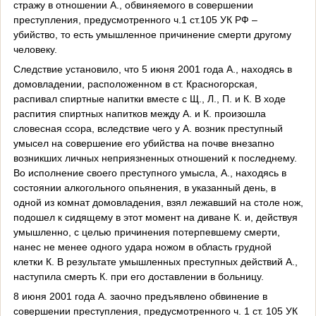
стражу в отношении А., обвиняемого в совершении
преступления, предусмотренного ч.1 ст.105 УК РФ –
убийство, то есть умышленное причинение смерти другому
человеку.
Следствие установило, что 5 июня 2001 года А., находясь в
домовладении, расположенном в ст. Красногорская,
распивал спиртные напитки вместе с Щ., Л., П. и К. В ходе
распития спиртных напитков между А. и К. произошла
словесная ссора, вследствие чего у А. возник преступный
умысел на совершение его убийства на почве внезапно
возникших личных неприязненных отношений к последнему.
Во исполнение своего преступного умысла, А., находясь в
состоянии алкогольного опьянения, в указанный день, в
одной из комнат домовладения, взял лежавший на столе нож,
подошел к сидящему в этот момент на диване К. и, действуя
умышленно, с целью причинения потерпевшему смерти,
нанес не менее одного удара ножом в область грудной
клетки К. В результате умышленных преступных действий А.,
наступила смерть К. при его доставлении в больницу.
8 июня 2001 года А. заочно предъявлено обвинение в
совершении преступления, предусмотренного ч. 1 ст. 105 УК