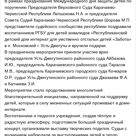
В рамках празднования Международного дня защиты детей по
поручению Председателя Верховного Суда Карачаево-
Черкесской Республики Лепшокова Н.А. и председателя
Совета Судей Карачаево-Черкесской Республики Шорова М.П.
представители судейского сообщества республики поздравили
воспитанников РГБУ для детей инвалидов «Республиканский
детский дом интернат для умственно отсталых детей «Забота»
в п. Московский г. Усть-Джегуты и вручили подарки.
В праздничном мероприятии приняли участие врио
председателя Усть-Джегутинского районного суда Айбазова
И.Ю., председатель Карачаевского районного суда Тарасов
М.В., председатель Карачаевского городского суда Кочкаров
О.Р., судьи Усть-Джегутинского районного суда Джазаева Ф.А.
и Катчиева З.И.
Мероприятие стало продолжением многолетней
благотворительной инициативы, направленной на поддержку
детей, которые в силу жизненных ситуаций проживают в доме-
интернате.
Воспитанники и педагоги учреждения, создав тёплую и
радостную атмосферу, подготовили большой праздничный
концерт, организовали выставку творческих поделок. Судьи с
волнением наблюдали за выступлениями детей и тепло