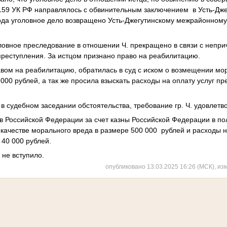
.159 УК РФ направлялось с обвинительным заключением в Усть-Дже
года уголовное дело возвращено Усть-Джегутинскому межрайонному
ловное преследование в отношении Ч. прекращено в связи с непри
реступления. За истцом признано право на реабилитацию.
авом на реабилитацию, обратилась в суд с иском о возмещении мо
000 рублей, а так же просила взыскать расходы на оплату услуг п
в судебном заседании обстоятельства, требование гр. Ч. удовлетв
 Российской Федерации за счет казны Российской Федерации в пол
качестве морального вреда в размере 500 000 рублей и расходы н
 40 000 рублей.
 не вступило.
опубликовано 13.03.2025 16:26 (МСК), из