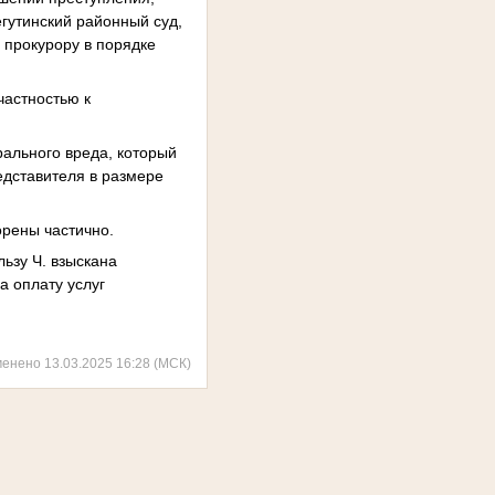
гутинский районный суд,
 прокурору в порядке
частностью к
рального вреда, который
редставителя в размере
орены частично.
ьзу Ч. взыскана
а оплату услуг
менено 13.03.2025 16:28 (МСК)