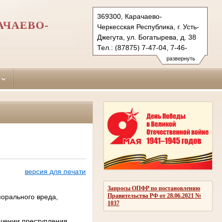
369300, Карачаево-
АЧАЕВО-
Черкесская Республика, г. Усть-
Джегута, ул. Богатырева, д. 38
Тел.: (87875) 7-47-04, 7-46-
98 (ф.)
развернуть
ust-djegutinsky.kchr@sudrf.ru
udsud@yandex.ru
версия для печати
Запросы ОПФР по постановлению
Правительства РФ от 28.06.2021 №
морального вреда,
1037
ршении преступления,