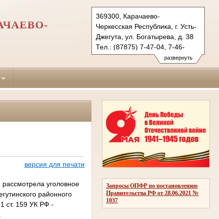
369300, Карачаево-
АЧАЕВО-
Черкесская Республика, г. Усть-
Джегута, ул. Богатырева, д. 38
Тел.: (87875) 7-47-04, 7-46-
98 (ф.)
развернуть
ust-djegutinsky.kchr@sudrf.ru
udsud@yandex.ru
версия для печати
и рассмотрела уголовное
Запросы ОПФР по постановлению
Правительства РФ от 28.06.2021 №
егутинского районного
1037
 ст. 159 УК РФ -
.