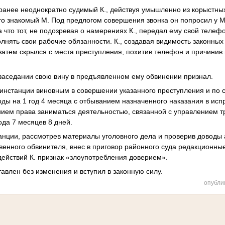
 ранее неоднократно судимый К., действуя умышленно из корыстны
его знакомый М. Под предлогом совершения звонка он попросил у
а что тот, не подозревая о намерениях К., передал ему свой теле
лнять свои рабочие обязанности. К., создавая видимость законных
 а затем скрылся с места преступления, похитив телефон и причини
заседании свою вину в предъявленном ему обвинении признал.
 инстанции виновным в совершении указанного преступления и по 
ды на 1 год 4 месяца с отбыванием назначенного наказания в исп
нием права заниматься деятельностью, связанной с управлением 
года 7 месяцев 8 дней.
анции, рассмотрев материалы уголовного дела и проверив доводы
венного обвинителя, внес в приговор районного суда редакционны
ействий К. признак «злоупотребления доверием».
авлен без изменения и вступил в законную силу.
опубли