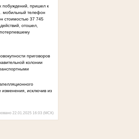
х побуждений, пришел к
 М. мобильный телефон
фон стоимостью 37 745
 действий, отошел,
в потерпевшему
совокупности приговоров
равительной колонии
транспортными
 апелляционного
е изменения, исключив из
ковано 22.01.2025 16:03 (МСК)