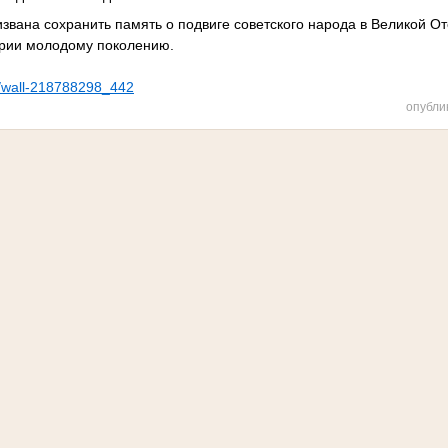
звана сохранить память о подвиге советского народа в Великой От
ории молодому поколению.
m/wall-218788298_442
опубли