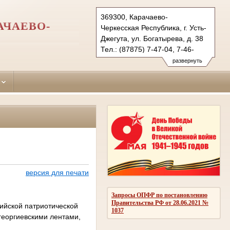
369300, Карачаево-
АЧАЕВО-
Черкесская Республика, г. Усть-
Джегута, ул. Богатырева, д. 38
Тел.: (87875) 7-47-04, 7-46-
98 (ф.)
развернуть
ust-djegutinsky.kchr@sudrf.ru
udsud@yandex.ru
версия для печати
Запросы ОПФР по постановлению
Правительства РФ от 28.06.2021 №
сийской патриотической
1037
георгиевскими лентами,