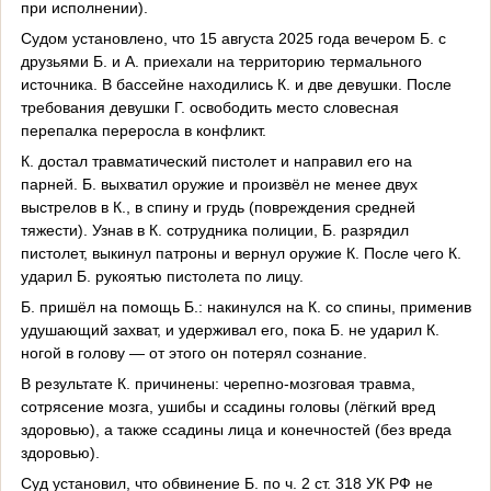
при исполнении).
Судом установлено, что 15 августа 2025 года вечером Б. с
друзьями Б. и А. приехали на территорию термального
источника. В бассейне находились К. и две девушки. После
требования девушки Г. освободить место словесная
перепалка переросла в конфликт.
К. достал травматический пистолет и направил его на
парней. Б. выхватил оружие и произвёл не менее двух
выстрелов в К., в спину и грудь (повреждения средней
тяжести). Узнав в К. сотрудника полиции, Б. разрядил
пистолет, выкинул патроны и вернул оружие К. После чего К.
ударил Б. рукоятью пистолета по лицу.
Б. пришёл на помощь Б.: накинулся на К. со спины, применив
удушающий захват, и удерживал его, пока Б. не ударил К.
ногой в голову — от этого он потерял сознание.
В результате К. причинены: черепно‑мозговая травма,
сотрясение мозга, ушибы и ссадины головы (лёгкий вред
здоровью), а также ссадины лица и конечностей (без вреда
здоровью).
Суд установил, что обвинение Б. по ч. 2 ст. 318 УК РФ не