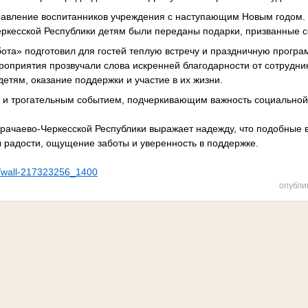
равление воспитанников учреждения с наступающим Новым годом. 
ркесской Республики детям были переданы подарки, призванные со
ота» подготовил для гостей теплую встречу и праздничную програ
роприятия прозвучали слова искренней благодарности от сотрудни
етям, оказание поддержки и участие в их жизни.
м и трогательным событием, подчеркивающим важность социальной 
рачаево-Черкесской Республики выражает надежду, что подобные 
радости, ощущение заботы и уверенность в поддержке.
m/wall-217323256_1400
опубли