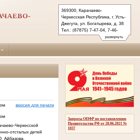
369300, Карачаево-
АЧАЕВО-
Черкесская Республика, г. Усть-
Джегута, ул. Богатырева, д. 38
Тел.: (87875) 7-47-04, 7-46-
98 (ф.)
развернуть
ust-djegutinsky.kchr@sudrf.ru
udsud@yandex.ru
дом
версия для печати
дом
Запросы ОПФР по постановлению
Правительства РФ от 28.06.2021 №
ачаево-Черкесской
1037
енно-отсталых детей
Ю. Айбазова.