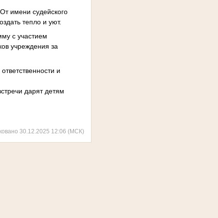
От имени судейского
здать тепло и уют.
мму с участием
ков учреждения за
ответственности и
встречи дарят детям
ковано 30.12.2025 12:06 (МСК)