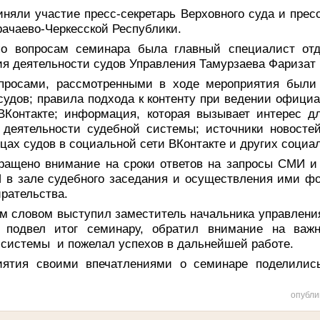
няли участие пресс-секретарь Верховного суда и прес
арачаево-Черкесской Республики.
о вопросам семинара была главный специалист отд
ия деятельности судов Управления Тамурзаева Фаризат
просами, рассмотренными в ходе мероприятия были
судов; правила подхода к контенту при ведении офици
ВКонтакте; информация, которая вызывает интерес 
 деятельности судебной системы; источники новосте
ах судов в социальной сети ВКонтакте и других социал
ращено внимание на сроки ответов на запросы СМИ и
 в зале судебного заседания и осуществления ими фо
ирательства.
 словом выступил заместитель начальника управлени
й подвел итог семинару, обратил внимание на важн
 системы и пожелал успехов в дальнейшей работе.
иятия своими впечатлениями о семинаре поделилис
опубли