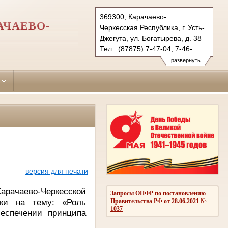
369300, Карачаево-
АЧАЕВО-
Черкесская Республика, г. Усть-
Джегута, ул. Богатырева, д. 38
Тел.: (87875) 7-47-04, 7-46-
98 (ф.)
развернуть
ust-djegutinsky.kchr@sudrf.ru
udsud@yandex.ru
версия для печати
арачаево-Черкесской
Запросы ОПФР по постановлению
ики на тему: «Роль
Правительства РФ от 28.06.2021 №
1037
еспечении принципа