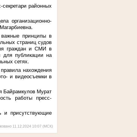
с-секретари районных
ела организационно-
 Магарбиевна.
 важные принципы в
альных страниц судов
для граждан и СМИ в
й для публикации на
ьных сетях.
 правила нахождения
то- и видеосъемки в
я Байрамкулов Мурат
ость работы пресс-
ь и присутствующие
ковано 11.12.2024 10:07 (МСК)