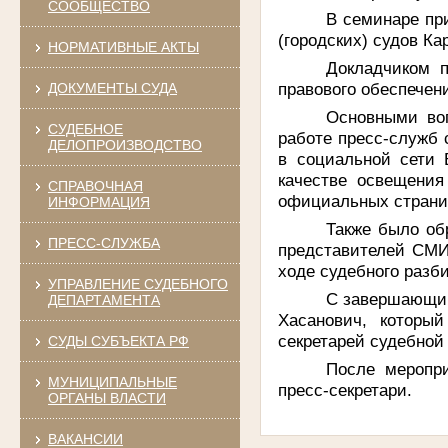
СООБЩЕСТВО
В семинаре при
(городских) судов К
НОРМАТИВНЫЕ АКТЫ
Докладчиком п
правового обеспечен
ДОКУМЕНТЫ СУДА
Основными во
СУДЕБНОЕ
работе пресс-служб 
ДЕЛОПРОИЗВОДСТВО
в социальной сети 
качестве освещения
СПРАВОЧНАЯ
официальных страниц
ИНФОРМАЦИЯ
Также было об
ПРЕСС-СЛУЖБА
представителей СМИ
ходе судебного разб
УПРАВЛЕНИЕ СУДЕБНОГО
С завершающим
ДЕПАРТАМЕНТА
Хасанович, которы
секретарей судебной
СУДЫ СУБЪЕКТА РФ
После меропр
МУНИЦИПАЛЬНЫЕ
пресс-секретари.
ОРГАНЫ ВЛАСТИ
ВАКАНСИИ