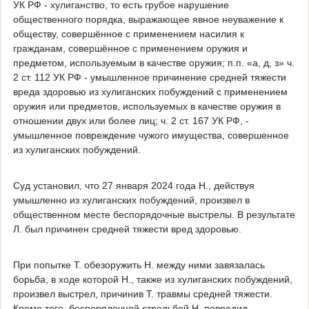
УК РФ - хулиганство, то есть грубое нарушение
общественного порядка, выражающее явное неуважение к
обществу, совершённое с применением насилия к
гражданам, совершённое с применением оружия и
предметом, используемым в качестве оружия; п.п. «а, д, з» ч.
2 ст. 112 УК РФ - умышленное причинение средней тяжести
вреда здоровью из хулиганских побуждений с применением
оружия или предметов, используемых в качестве оружия в
отношении двух или более лиц; ч. 2 ст. 167 УК РФ, -
умышленное повреждение чужого имущества, совершенное
из хулиганских побуждений.
Суд установил, что 27 января 2024 года Н., действуя
умышленно из хулиганских побуждений, произвел в
общественном месте беспорядочные выстрелы. В результате
Л. был причинен средней тяжести вред здоровью.
При попытке Т. обезоружить Н. между ними завязалась
борьба, в ходе которой Н., также из хулиганских побуждений,
произвел выстрел, причинив Т. травмы средней тяжести.
Кроме того, беспорядочной стрельбой Н. повредил