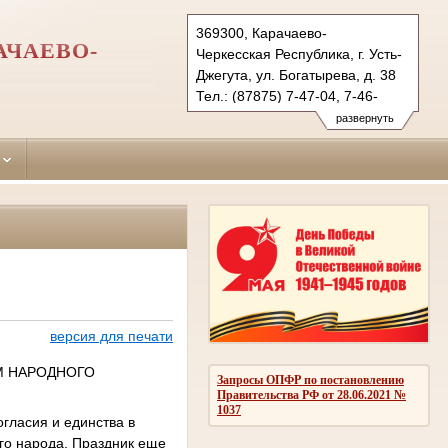
369300, Карачаево-
АЧАЕВО-
Черкесская Республика, г. Усть-
Джегута, ул. Богатырева, д. 38
Тел.: (87875) 7-47-04, 7-46-
98 (ф.)
развернуть
ust-djegutinsky.kchr@sudrf.ru
udsud@yandex.ru
версия для печати
НЕМ НАРОДНОГО
Запросы ОПФР по постановлению
Правительства РФ от 28.06.2021 №
1037
гласия и единства в
его народа. Праздник еще