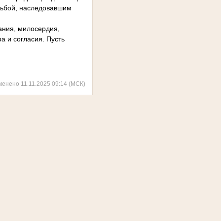
дьбой, наследовавшим
мания, милосердия,
а и согласия. Пусть
менено 11.11.2025 09:14 (МСК)