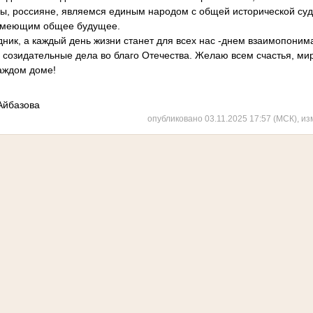
 мы, россияне, являемся единым народом с общей исторической су
 имеющим общее будущее.
здник, а каждый день жизни станет для всех нас -днем взаимопони
 созидательные дела во благо Отечества. Желаю всем счастья, мир
каждом доме!
Айбазова
опубликовано 03.11.2025 17:57 (МСК), из