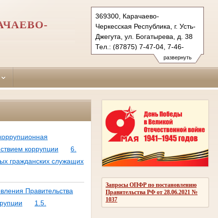
369300, Карачаево-
АЧАЕВО-
Черкесская Республика, г. Усть-
Джегута, ул. Богатырева, д. 38
Тел.: (87875) 7-47-04, 7-46-
98 (ф.)
развернуть
ust-djegutinsky.kchr@sudrf.ru
udsud@yandex.ru
икоррупционная
йствием коррупции
6.
ых гражданских служащих
Запросы ОПФР по постановлению
овления Правительства
Правительства РФ от 28.06.2021 №
1037
ррупции
1.5.