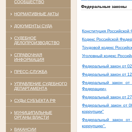
СООБЩЕСТВО
Федеральные законы
НОРМАТИВНЫЕ АКТЫ
ДОКУМЕНТЫ СУДА
Конституция Российской
СУДЕБНОЕ
Кодекс Российской Феде
ДЕЛОПРОИЗВОДСТВО
Трудовой кодекс Россий
СПРАВОЧНАЯ
Уголовный кодекс Росси
ИНФОРМАЦИЯ
Федеральный закон от 02
ПРЕСС-СЛУЖБА
Федеральный закон от 1
Федеральный закон от
УПРАВЛЕНИЕ СУДЕБНОГО
ДЕПАРТАМЕНТА
Федерации»
Федеральный закон от 27
СУДЫ СУБЪЕКТА РФ
Федеральный закон от 
коррупции"
МУНИЦИПАЛЬНЫЕ
ОРГАНЫ ВЛАСТИ
Федеральный закон от
коррупцию".
ВАКАНСИИ