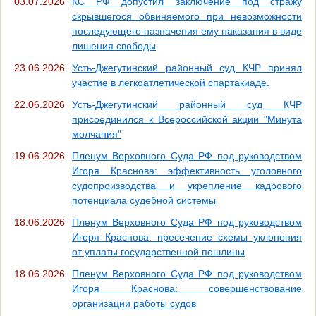
03.07.2026
КC РФ допустил заключение под стражу
скрывшегося обвиняемого при невозможности
последующего назначения ему наказания в виде
лишения свободы
23.06.2026
Усть-Джегутинский районный суд КЧР принял
участие в легкоатлетической спартакиаде.
22.06.2026
Усть-Джегутинский районный суд КЧР
присоединился к Всероссийской акции "Минута
молчания"
19.06.2026
Пленум Верховного Суда РФ под руководством
Игоря Краснова: эффективность уголовного
судопроизводства и укрепление кадрового
потенциала судебной системы
18.06.2026
Пленум Верховного Суда РФ под руководством
Игоря Краснова: пресечение схемы уклонения
от уплаты государственной пошлины
18.06.2026
Пленум Верховного Суда РФ под руководством
Игоря Краснова: совершенствование
организации работы судов